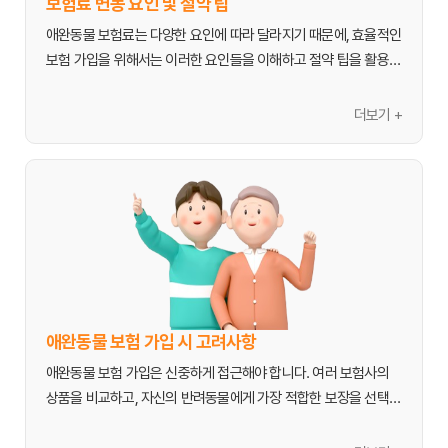
보험료 변동 요인 및 절약 팁
한 경우, 이 비용은 상당한 부담이 될 수 있으므로 중요한 보장 항목
애완동물 보험료는 다양한 요인에 따라 달라지기 때문에, 효율적인 
입니다.

보험 가입을 위해서는 이러한 요인들을 이해하고 절약 팁을 활용하
- 약제비: 처방받은 약의 구매 비용을 보장합니다. 만성 질환으로 
는 것이 중요합니다.

인해 꾸준히 약을 복용해야 하는 경우 큰 도움이 됩니다.

더보기 +
보험료 변동 주요 요인
추가 보장 (특약)
1.  
애완동물의 연령:
 일반적으로 어린 반려동물일수록 보험료가 저
- 배상책임 특약: 애완동물이 타인이나 다른 동물에게 피해를 입혔
렴합니다. 나이가 많아질수록 질병 발생률이 높아지기 때문에 보험
을 때 발생하는 법적 배상금을 보장합니다. 예를 들어, 산책 중 다른 
료가 상승합니다.

사람을 물거나 재물을 손상시킨 경우 유용합니다.

2.  
견종 및 묘종:
 특정 견종이나 묘종은 유전적으로 특정 질병에 취
- 장례비 특약: 반려동물이 사망했을 때 발생하는 장례 관련 비용의 
약하여 보험료가 높게 책정될 수 있습니다. 예를 들어, 골든 리트리
일부를 보장합니다.

버는 고관절 이형성증에, 페르시안 고양이는 심장병에 취약한 경향
- 재활 치료비 특약: 수술 후 필요한 물리 치료나 재활 치료 비용을 
이 있습니다.

보장하여 완전한 회복을 돕습니다.

3.  
보장 범위 및 한도:
 보장 범위가 넓고 보장 한도가 높을수록 보
애완동물 보험 가입 시 고려사항
험료는 상승합니다. 자기부담금 비율이 낮을수록 보험료는 높아집
보장 제외 사항
애완동물 보험 가입은 신중하게 접근해야 합니다. 여러 보험사의 
니다.

대부분의 애완동물 보험은 예방접종, 중성화 수술, 미용 목적의 시
상품을 비교하고, 자신의 반려동물에게 가장 적합한 보장을 선택하
4.  
거주 지역:
 동물 병원 진료비 수준이 높은 대도시 지역의 경우 
술, 영양제 투여, 그리고 가입 전 발생했던 기존 질병(선천적 질환 
기 위해 다음 사항들을 꼼꼼히 고려하세요.

보험료가 상대적으로 높게 책정될 수 있습니다.

포함) 등은 보장에서 제외됩니다. 또한, 슬개골 탈구와 같은 특정 