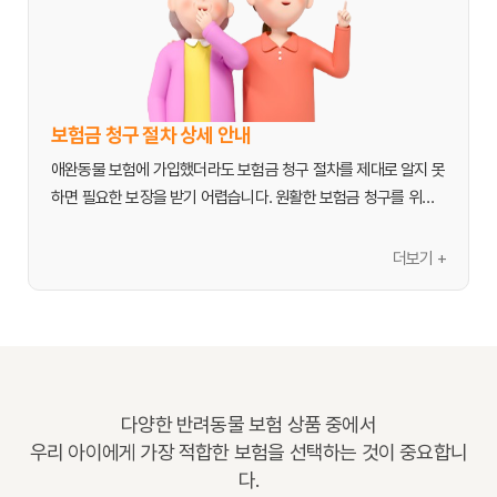
되는 면책 기간이 존재합니다. 특히 질병에 대한 면책 기간은 보통 
경우가 많습니다. 또한, 성장 과정에서 발생할 수 있는 질병이나 사
30일에서 90일 정도로 다양합니다. 또한, 기존 질병(가입 전 진단
고에 대한 대비가 가능합니다.

받았거나 발병한 질병)에 대한 보장은 제외되거나 제한될 수 있으
- 
건강할 때:
 질병 이력이 없는 건강한 상태에서 가입해야 보험 가
므로, 반려동물의 병력에 따라 가입 가능 여부를 확인해야 합니다. 
입이 수월하며, 기존 질병에 대한 보장 제외 등의 불이익을 피할 수 
연령 제한이나 특정 견종/묘종 제한이 있을 수도 있습니다.

있습니다. 나이가 들거나 병력이 생기면 가입이 거절되거나, 특정 
보험금 청구 절차 상세 안내
질병에 대한 보장이 어려워질 수 있습니다.

4. 갱신 조건 및 보험료 인상 가능성:
애완동물 보험에 가입했더라도 보험금 청구 절차를 제대로 알지 못
애완동물 보험은 대부분 갱신형으로 운영됩니다. 갱신 시 반려동물
하면 필요한 보장을 받기 어렵습니다. 원활한 보험금 청구를 위해 
2. 애완동물 보험 가입 절차
의 연령 증가, 과거 보험금 청구 이력, 손해율 등에 따라 보험료가 
다음 절차와 유의사항을 숙지하세요.

가입 절차는 보험사별로 다소 차이가 있지만, 일반적으로 다음과 
인상될 수 있습니다. 장기적인 보험료 부담을 예측하고, 갱신 조건
더보기 +
같은 단계를 거칩니다.

을 사전에 확인하는 것이 중요합니다.

1. 동물 병원 진료 및 서류 준비
- 
진료 및 진료비 결제:
 반려동물이 아프거나 다쳐서 동물 병원에 
- 
정보 탐색 및 비교:
 여러 보험사의 애완동물 보험 상품을 비교 사
5. 보험사의 신뢰도 및 서비스:
방문하면, 먼저 진료를 받고 진료비를 보호자가 직접 결제합니다.

이트나 직접 방문하여 보장 내용, 보험료, 자기부담금, 면책 기간 등
보험금 청구 절차가 간편한지, 고객 서비스는 원활한지 등 보험사
- 
필수 서류 요청:
 진료 후에는 반드시 다음과 같은 서류를 병원으
을 꼼꼼히 확인합니다. 반려동물의 품종, 나이, 건강 상태에 맞는 상
의 신뢰도와 서비스 품질도 중요한 고려사항입니다. 실제 이용자들
로부터 발급받아야 합니다.

품을 선택하는 것이 중요합니다.

의 후기를 참고하거나, 상담을 통해 직접 경험해보는 것도 좋은 방
    - 진료비 영수증: 세부 항목이 기재된 원본 또는 사본

다양한 반려동물 보험 상품 중에서
- 
상담 및 견적 요청:
 관심 있는 상품이 있다면 보험 설계사에게 상
    - 진료 기록부 또는 진단서: 진단명, 치료 내용, 발생일 등이 명확
우리 아이에게 가장 적합한 보험을 선택하는 것이 중요합니
담을 받거나, 보험사 웹사이트에서 직접 견적을 받아볼 수 있습니
하게 기재된 서류

다.
다. 이때 반려동물의 정보를 정확하게 제공해야 합니다.
