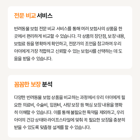
- 
심사:
 보험사는 제출된 서류를 바탕으로 보험금 지급 여부와 금액
을 심사합니다. 이때, 약관에 명시된 보장 범위, 자기부담금, 면책 
전문 비교
서비스
기간, 기존 질병 여부 등을 종합적으로 검토합니다.

- 
추가 서류 요청:
 심사 과정에서 내용이 불충분하거나 확인이 필요
반려동물 보험 전문 비교 서비스를 통해 여러 보험사의 상품을 한
한 경우, 보험사가 추가 서류를 요청할 수 있습니다.

곳에서 편리하게 비교할 수 있습니다. 각 상품의 장단점, 보장 내용,
- 
보험금 지급:
 심사가 완료되면, 약관에 따라 산정된 보험금이 보
보험료 등을 명확하게 확인하고, 전문가의 조언을 참고하여 우리
호자의 계좌로 지급됩니다. 지급이 거절되거나 금액에 이의가 있을 
아이에게 가장 적합하고 신뢰할 수 있는 보험사를 선택하는 데 도
경우, 보험사에 문의하여 자세한 설명을 요구할 수 있습니다.

움을 받을 수 있습니다.
유의사항
- 진료 전 보험사에 문의하여 해당 진료가 보장 대상인지 확인하는 
꼼꼼한 보장
분석
것이 좋습니다.

- 서류는 원본을 보관하고, 제출 시 사본을 활용하는 것이 안전합니
다양한 반려동물 보험 상품을 비교하는 과정에서 우리 아이에게 필
다.

요한 의료비, 수술비, 입원비, 사망 보장 등 핵심 보장 내용을 명확
- 반려동물의 모든 진료 기록을 꾸준히 관리하는 것이 추후 보험금 
히 이해할 수 있습니다. 이를 통해 불필요한 특약을 제외하고, 우리
아이의 건강 상태와 라이프스타일에 맞춰 꼭 필요한 보장을 충분히
받을 수 있도록 맞춤형 설계를 할 수 있습니다.