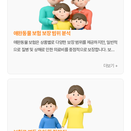
통계에 따르면, 애완동물 한 마리당 연간 평균 의료비는 수십만원
에서 많게는 수백만원에 이르기도 합니다. 특히 만성 질환이나 큰 
수술이 필요한 경우, 치료비는 더욱 가파르게 상승하여 보호자가 
감당하기 어려운 수준에 도달할 수 있습니다. 예를 들어, 골절 수술
이나 암 치료는 수백만원을 호가하며, 입원비, 검사비, 약제비 등이 
애완동물 보험 보장 범위 분석
추가되면 그 부담은 걷잡을 수 없이 커집니다. 애완동물 보험은 이
애완동물 보험은 상품별로 다양한 보장 범위를 제공하지만, 일반적
러한 갑작스러운 지출에 대비하여 보호자의 경제적 안정성을 확보
으로 질병 및 상해로 인한 의료비를 중점적으로 보장합니다. 보호
하고, 반려동물의 건강을 지속적으로 관리할 수 있는 환경을 제공
자가 동물 병원에 지불한 진료비, 수술비, 입원비, 검사비, 약제비 
합니다.

등의 항목에 대해 보험사가 정해진 비율에 따라 보상해주는 방식입
더보기 +
니다. 기본적인 보장 외에도 여러 특약을 통해 보장 범위를 확장할 
애완동물 보험은 단순히 금전적인 지원을 넘어, 반려동물이 아플 
수 있습니다.

때 보호자가 느끼는 정신적 고통을 경감시키는 역할도 합니다. 치
료 비용 때문에 사랑하는 가족의 생명을 포기해야 하는 비극을 막
주요 보장 내용
고, 언제든 필요한 치료를 받을 수 있다는 마음의 평화를 선사합니
- 진료비 및 검사비: 질병이나 상해로 인해 수의사의 진찰을 받고 
다. 미리 보험에 가입함으로써, 예상치 못한 상황에서도 반려동물
진행되는 각종 검사(혈액 검사, X-ray, 초음파, MRI, CT 등) 비용을 
보장합니다. 진단 과정에서 발생하는 필수 비용들이 포함됩니다.

- 수술비 및 입원비: 중대한 질병이나 사고로 인한 수술 비용과 수
술 후 회복을 위한 입원 비용을 보장합니다. 오랜 기간 입원이 필요