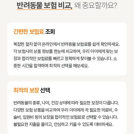
    - 처방전 및 약제비 영수증 (약 처방 시)

반려동물 보험 비교,
왜 중요할까요?
- 
가입 신청:
 원하는 상품을 선택한 후 온라인 또는 오프라인으로 
    - 추가 요구 서류: 보험사나 상황에 따라 방사선 사진, 초음파 결
가입 신청을 진행합니다. 반려동물의 등록 번호(내장칩 또는 외장
과지 등 추가 서류를 요청할 수 있습니다.

칩), 보호자의 정보, 반려동물의 사진 등이 필요할 수 있습니다.

- 
심사 및 승인:
 보험사는 제출된 정보를 바탕으로 반려동물의 건강 
간편한 보험료
조회
2. 보험금 청구 접수
상태를 심사합니다. 경우에 따라 수의사 소견서나 진료 기록을 요
- 
청구서 작성:
 보험사 홈페이지에서 보험금 청구서를 다운로드하
청할 수도 있습니다. 심사를 통과하면 보험 계약이 승인됩니다.

복잡한 절차 없이 온라인에서 반려동물 보험료를 쉽게 확인하세요.
여 작성하거나, 모바일 앱을 통해 전자 청구서를 작성합니다. 보호
- 
보험료 납부:
 계약이 승인되면 첫 보험료를 납부하고 보험 효력이 
각 보험사의 상품 정보를 한눈에 비교하여, 우리 아이에게 맞는 보
자 및 반려동물 정보, 사고(질병) 내용, 청구 금액 등을 기재합니다.

발생합니다. 이후 정해진 주기에 따라 보험료를 납부하면 됩니다.

장과 합리적인 보험료를 빠르고 정확하게 찾아볼 수 있습니다. 소
- 
서류 제출:
 준비된 서류와 작성된 청구서를 보험사에 제출합니다.

중한 시간을 절약하며 최적의 선택을 해보세요.
    - 온라인/모바일 앱: 가장 편리한 방법으로, 서류를 사진 찍어 업
가입 시 반려동물의 정보를 정확하게 고지하는 것이 중요하며, 허
로드하거나 스캔하여 첨부합니다.

위 고지는 추후 보험금 청구 거절 사유가 될 수 있으므로 유의해야 
    - 팩스/이메일: 보험사 지정 번호나 주소로 서류를 보냅니다.

최적의 보장
선택
    - 우편: 원본 서류가 필요한 경우 우편으로 발송합니다.

- 
청구 기간 확인:
 대부분의 보험사는 진료일로부터 2년 또는 3년 
반려동물의 종류, 나이, 건강 상태에 따라 필요한 보장이 다릅니다.
이내에 보험금 청구가 가능하다고 명시하지만, 가능한 한 빨리 청
다양한 보험 상품을 비교하여 우리 아이에게 꼭 필요한 의료비, 수
구하는 것이 좋습니다.

술비, 입원비 등의 보장을 합리적인 보험료로 선택할 수 있습니다.
불필요한 지출을 줄이고, 안심하고 키울 수 있도록 대비하세요.
3. 보험사 심사 및 보험금 지급