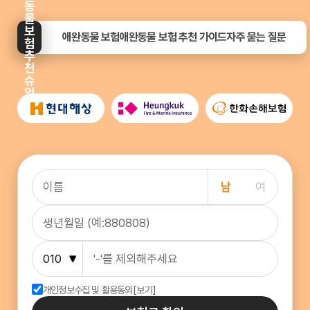
동
물
보
애완동물 보험
애완동물 보험 추천 가이드
자주 묻는 질문
험
추
천
슈
업
남
여
개인정보수집 및 활용동의
[보기]